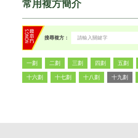
常用複方簡介
搜尋複方：
一劃
二劃
三劃
四劃
五劃
十六劃
十七劃
十八劃
十九劃