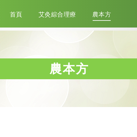
首頁
艾灸綜合理療
農本方
農本方