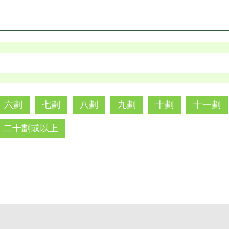
六劃
七劃
八劃
九劃
十劃
十一劃
二十劃或以上