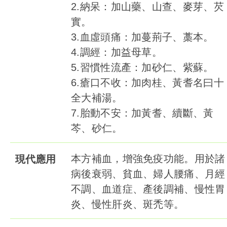
2.納呆：加山藥、山查、麥芽、芡
實。
3.血虛頭痛：加蔓荊子、藁本。
4.調經：加益母草。
5.習慣性流產：加砂仁、紫蘇。
6.瘡口不收：加肉桂、黃耆名曰十
全大補湯。
7.胎動不安：加黃耆、續斷、黃
芩、砂仁。
本方補血，增強免疫功能。用於諸
現代應用
病後衰弱、貧血、婦人腰痛、月經
不調、血道症、產後調補、慢性胃
炎、慢性肝炎、斑禿等。