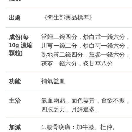
《衛生部藥品標準》
出處
當歸二錢四分，炒白朮一錢六分，
成份(每
10g 濃縮
川芎一錢二分，炒白芍一錢六分，
顆粒)
熟地黃二錢四分，黨參一錢六分，
茯苓一錢六分，炙甘草八分
補氣益血
功能
氣血兩虧，面色萎黃，食欲不振，
主治
四肢乏力，月經過多。
1.腰骨痠痛：加牛膝、杜仲。
加減