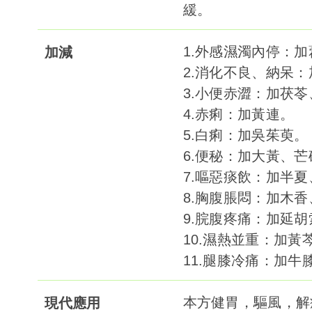
緩。
1.外感濕濁內停：
加減
2.消化不良、納呆
3.小便赤澀：加茯
4.赤痢：加黃連。
5.白痢：加吳茱萸。
6.便秘：加大黃、芒
7.嘔惡痰飲：加半
8.胸腹脹悶：加木
9.脘腹疼痛：加延
10.濕熱並重：加黃
11.腿膝冷痛：加牛
本方健胃，驅風，解
現代應用