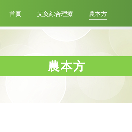
首頁
艾灸綜合理療
農本方
農本方