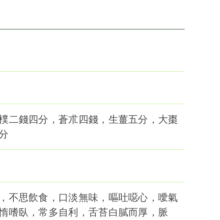
樸二錢四分，蒼朮四錢，生薑五分，大棗
分
，不思飲食，口淡無味，嘔吐噁心，噯氣
惰嗜臥，常多自利，舌苔白膩而厚，脈