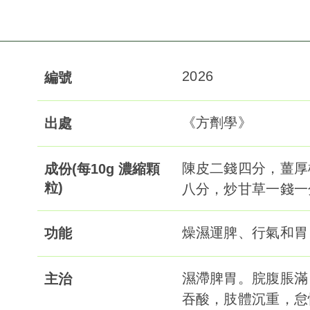
2026
編號
《方劑學》
出處
陳皮二錢四分，薑厚
成份(每10g 濃縮顆
粒)
八分，炒甘草一錢一
燥濕運脾、行氣和胃
功能
濕滯脾胃。脘腹脹滿
主治
吞酸，肢體沉重，怠