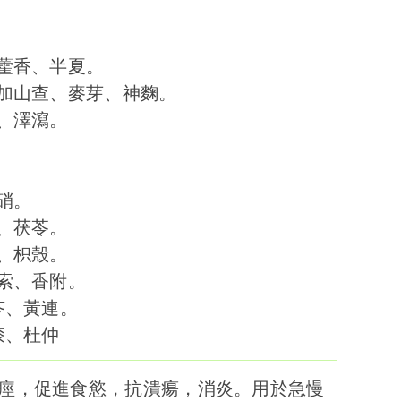
加藿香、半夏。
：加山查、麥芽、神麴。
苓、澤瀉。
硝。
夏、茯苓。
香、枳殼。
胡索、香附。
芩、黃連。
膝、杜仲
痙，促進食慾，抗潰瘍，消炎。用於急慢