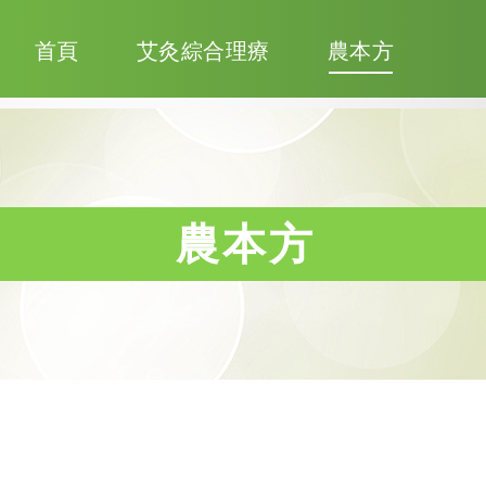
首頁
艾灸綜合理療
農本方
農本方