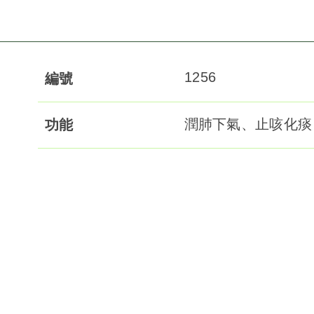
1256
編號
潤肺下氣、止咳化痰
功能