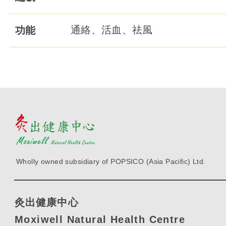
通絡、活血、祛風
功能
Wholly owned subsidiary of POPSICO (Asia Pacific) Ltd.
灸出健康中心
Moxiwell Natural Health Centre