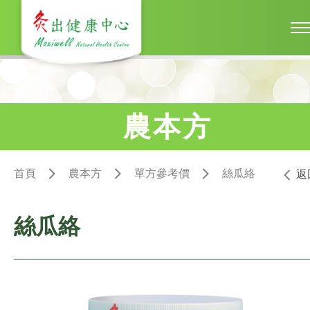
農本方
首頁
農本方
單方參考價
絲瓜絡
返
絲瓜絡