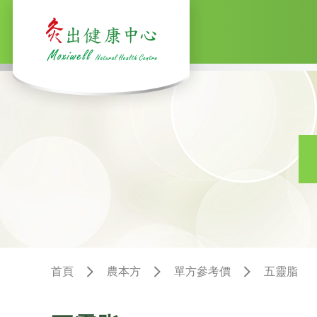
首頁
農本方
單方參考價
五靈脂