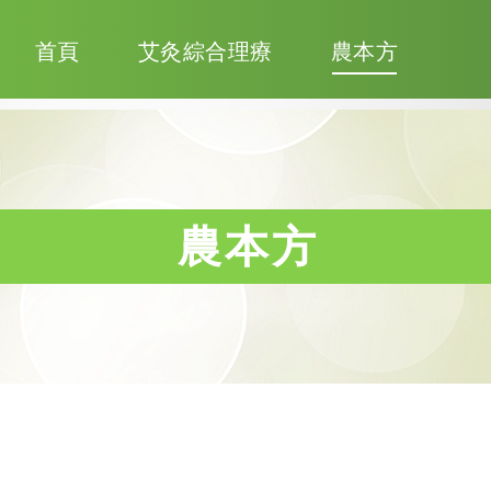
首頁
艾灸綜合理療
農本方
農本方