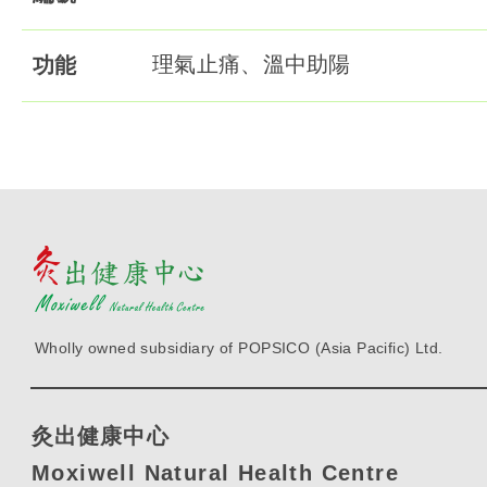
理氣止痛、溫中助陽
功能
Wholly owned subsidiary of POPSICO (Asia Pacific) Ltd.
灸出健康中心
Moxiwell Natural Health Centre