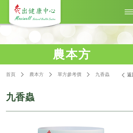
農本方
首頁
農本方
單方參考價
九香蟲
返
九香蟲