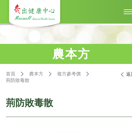
農本方
首頁
農本方
複方參考價
返
荊防敗毒散
荊防敗毒散