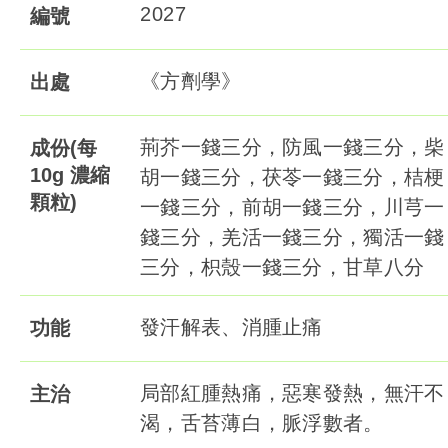
2027
編號
《方劑學》
出處
荊芥一錢三分，防風一錢三分，柴
成份(每
10g 濃縮
胡一錢三分，茯苓一錢三分，桔梗
顆粒)
一錢三分，前胡一錢三分，川芎一
錢三分，羌活一錢三分，獨活一錢
三分，枳殼一錢三分，甘草八分
發汗解表、消腫止痛
功能
局部紅腫熱痛，惡寒發熱，無汗不
主治
渴，舌苔薄白，脈浮數者。