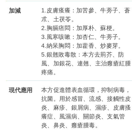
1.皮膚瘙癢：加苦參、牛蒡子、蒼
加減
朮、土茯苓。
2.胸膈痞悶：加厚朴、蘇梗。
3.風寒咳嗽：加杏仁、牛蒡子。
4.納呆胸悶：加藿香、炒麥芽。
5.銀翹敗毒散：本方去荊芥、防
風、加銀花、連翹、主治癰瘡紅腫
疼痛。
本方促進體表血循環，抑制病毒，
現代應用
抗菌。用於感冒、流感、接觸性皮
炎、麻疹、銀屑病、濕疹、皮膚搔
癢症、風濕病、關節炎、支氣管
炎、鼻炎、癰瘡腫毒。