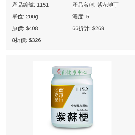
產品編號: 1151
產品名稱: 紫花地丁
單位: 200g
濃度: 5
原價: $408
66折計: $269
8折價: $326