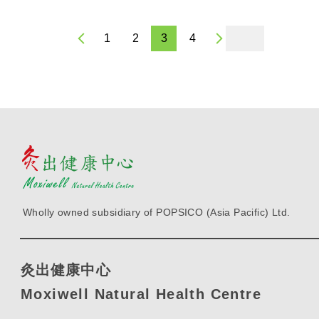
1
2
3
4
Wholly owned subsidiary of POPSICO (Asia Pacific) Ltd.
灸出健康中心
Moxiwell Natural Health Centre