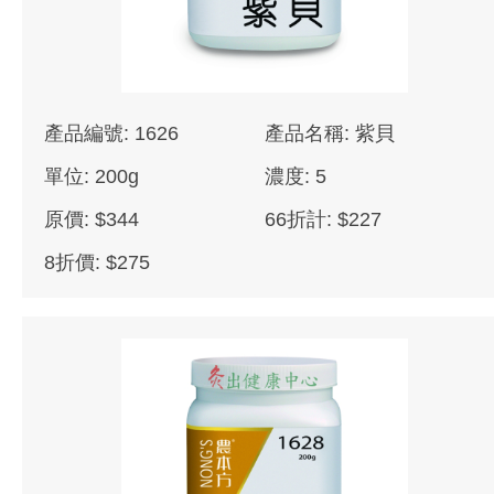
產品編號: 1626
產品名稱: 紫貝
單位: 200g
濃度: 5
原價: $344
66折計: $227
8折價: $275