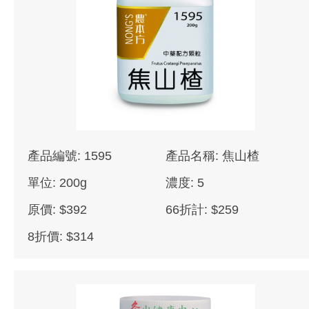
產品編號: 1595
產品名稱: 焦山楂
單位: 200g
濃度: 5
原價: $392
66折計: $259
8折價: $314