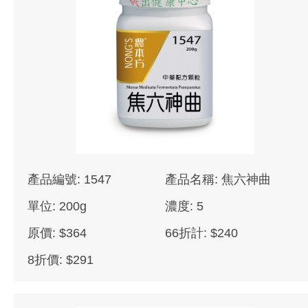
產品編號: 1547
產品名稱: 焦六神曲
單位: 200g
濃度: 5
原價: $364
66折計: $240
8折價: $291