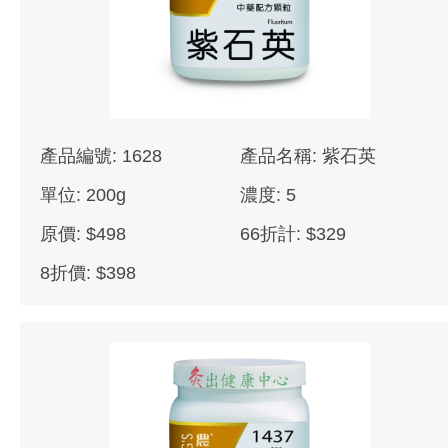
產品編號: 1628
產品名稱: 紫石英
單位: 200g
濃度: 5
原價: $498
66折計: $329
8折價: $398