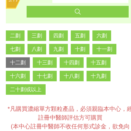
二劃
三劃
四劃
五劃
六劃
七劃
八劃
九劃
十劃
十一劃
十二劃
十三劃
十四劃
十五劃
十六劃
十七劃
十八劃
十九劃
二十劃或以上
*凡購買濃縮單方顆粒產品，必須親臨本中心，
註冊中醫師評估方可購買
(本中心註冊中醫師不收任何形式診金，欲免向