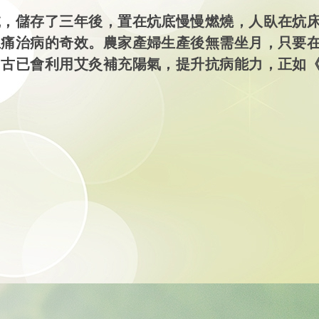
乾，儲存了三年後，置在炕底慢慢燃燒，人臥在炕
止痛治病的奇效。農家產婦生產後無需坐月，只要
自古已會利用艾灸補充陽氣，提升抗病能力，正如