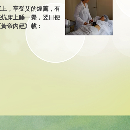
床上，享受艾的煙薰，有
在炕床上睡一覺，翌日便
《黃帝內經》載：