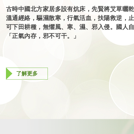
古時中國北方家居多設有炕床，先賢將艾草曬
溫通經絡，驅濕散寒，行氣活血，扶陽救逆，
可下田耕種，無懼風、寒、濕、邪入侵。國人
「正氣內存，邪不可干。」
了解更多
了解更多