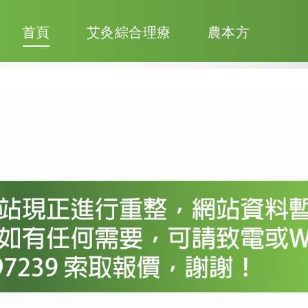
首頁
艾灸綜合理療
農本方