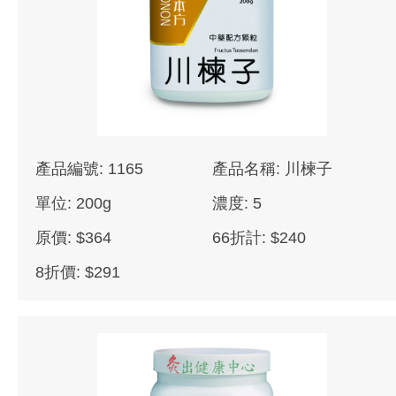
產品編號: 1165
產品名稱: 川楝子
單位: 200g
濃度: 5
原價: $364
66折計: $240
8折價: $291