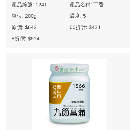
產品編號: 1241
產品名稱: 丁香
單位: 200g
濃度: 5
原價: $642
66折計: $424
8折價: $514