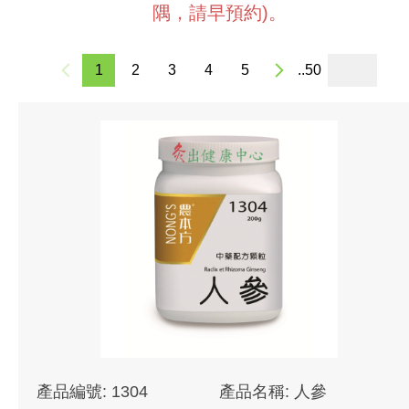
隅，請早預約)。
1
2
3
4
5
..50
產品編號: 1304
產品名稱: 人參