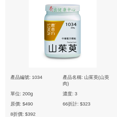
產品編號: 1034
產品名稱: 山茱萸(山萸
肉)
單位: 200g
濃度: 3
原價: $490
66折計: $323
8折價: $392