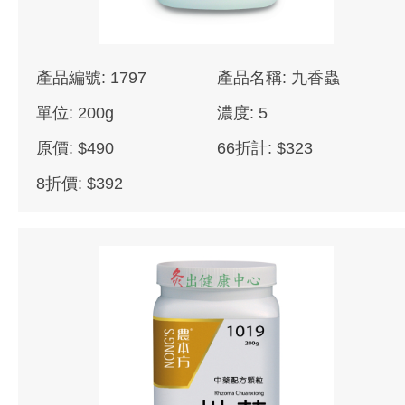
產品編號: 1797
產品名稱: 九香蟲
單位: 200g
濃度: 5
原價: $490
66折計: $323
8折價: $392