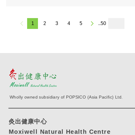
1
2
3
4
5
..50
Wholly owned subsidiary of POPSICO (Asia Pacific) Ltd.
灸出健康中心
Moxiwell Natural Health Centre