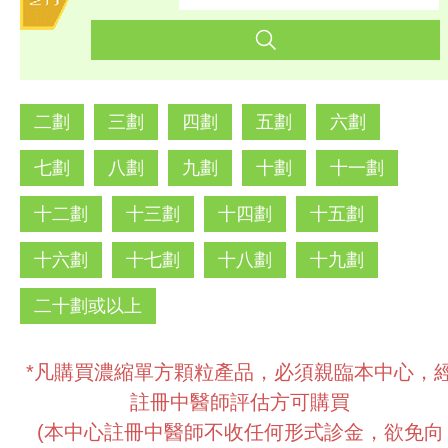
二劃
三劃
四劃
五劃
六劃
七劃
八劃
九劃
十劃
十一劃
十二劃
十三劃
十四劃
十五劃
十六劃
十七劃
十八劃
十九劃
二十劃或以上
*凡購買濃縮單方顆粒產品，必須親臨本中心，
註冊中醫師評估方可購買
(本中心註冊中醫師不收任何形式診金，欲免向