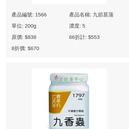
產品編號: 1566
產品名稱: 九節菖蒲
單位: 200g
濃度: 5
原價: $838
66折計: $553
8折價: $670