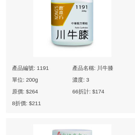
產品編號: 1191
產品名稱: 川牛膝
單位: 200g
濃度: 3
原價: $264
66折計: $174
8折價: $211