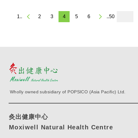
1..
2
3
4
5
6
..50
Wholly owned subsidiary of POPSICO (Asia Pacific) Ltd.
灸出健康中心
Moxiwell Natural Health Centre