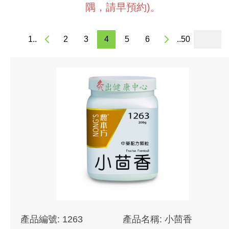
隅，請早預約)。
1..
2
3
4
5
6
..50
產品編號: 1263
產品名稱: 小茴香