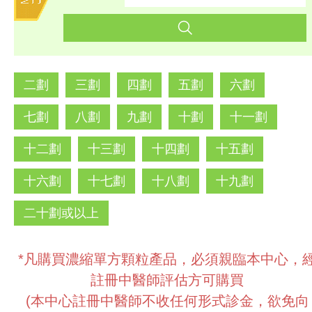
二劃
三劃
四劃
五劃
六劃
七劃
八劃
九劃
十劃
十一劃
十二劃
十三劃
十四劃
十五劃
十六劃
十七劃
十八劃
十九劃
二十劃或以上
*凡購買濃縮單方顆粒產品，必須親臨本中心，
註冊中醫師評估方可購買
(本中心註冊中醫師不收任何形式診金，欲免向