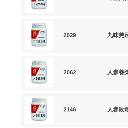
2029
九味羌
2062
人參養
2146
人參敗