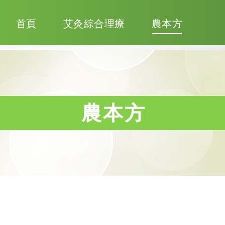
首頁
艾灸綜合理療
農本方
農本方