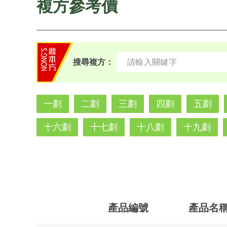
複方參考價
搜尋複方：
一劃
二劃
三劃
四劃
五劃
十六劃
十七劃
十八劃
十九劃
產品編號
產品名