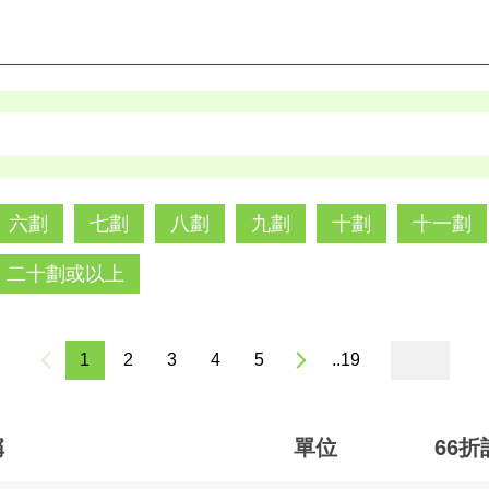
六劃
七劃
八劃
九劃
十劃
十一劃
二十劃或以上
1
2
3
4
5
..19
稱
單位
66折