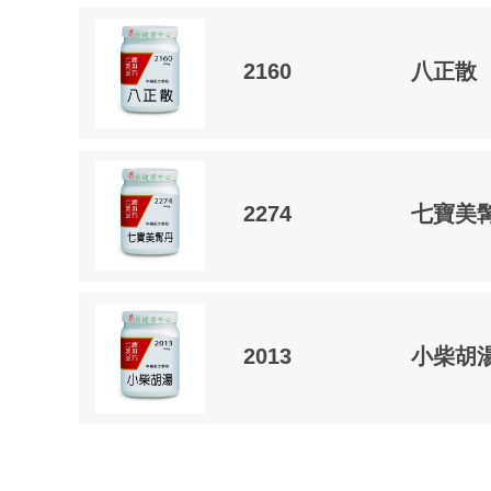
2160
八正散
2274
七寶美
2013
小柴胡