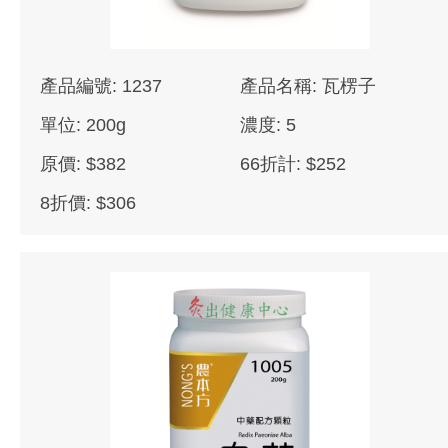
產品編號: 1237
產品名稱: 瓦楞子
單位: 200g
濃度: 5
原價: $382
66折計: $252
8折價: $306