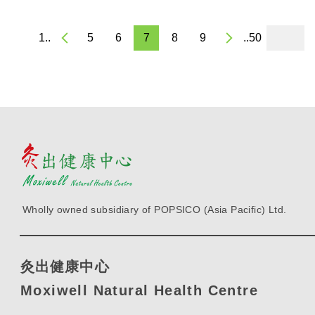
1..
5
6
7
8
9
..50
Wholly owned subsidiary of POPSICO (Asia Pacific) Ltd.
灸出健康中心
Moxiwell Natural Health Centre