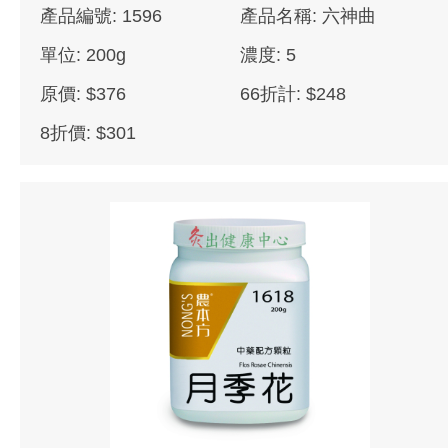
產品編號: 1596
產品名稱: 六神曲
單位: 200g
濃度: 5
原價: $376
66折計: $248
8折價: $301