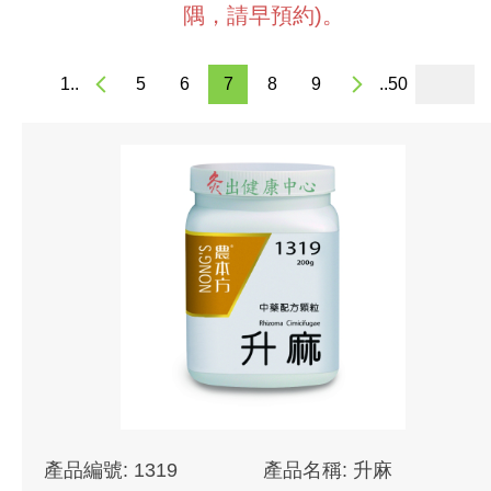
隅，請早預約)。
1..
5
6
7
8
9
..50
產品編號: 1319
產品名稱: 升麻