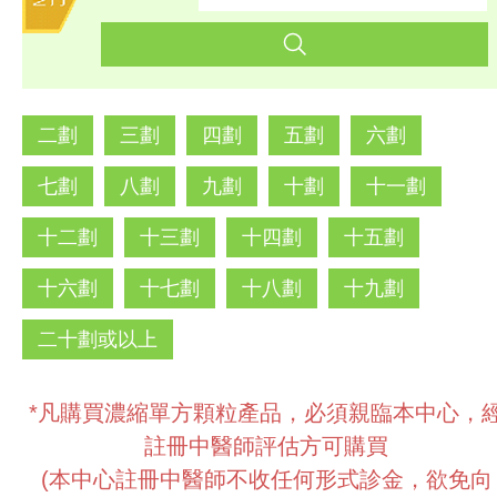
二劃
三劃
四劃
五劃
六劃
七劃
八劃
九劃
十劃
十一劃
十二劃
十三劃
十四劃
十五劃
十六劃
十七劃
十八劃
十九劃
二十劃或以上
*凡購買濃縮單方顆粒產品，必須親臨本中心，
註冊中醫師評估方可購買
(本中心註冊中醫師不收任何形式診金，欲免向